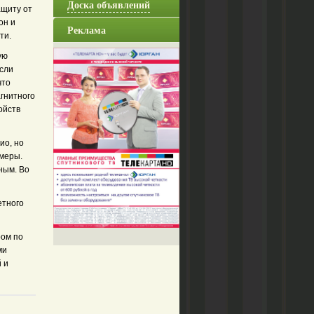
Доска объявлений
ащиту от
он и
Реклама
ти.
ую
если
что
гнитного
ойств
ио, но
амеры.
ным. Во
етного
ром по
ми
 и