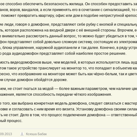
рое способно обеспечить безопасность жилища. Он способен предоставить з
анов, воров, вандалов, а если применять его в сочетании с сигнализацией, то 
 поможет превратить квартиру, офис или дом в подобие неприступной крепос
ие люди, говоря о домофоне, представляют себе рубку с кнопкой и специальн
ль, которая расположена на входной двери с её внешней стороны. Впрочем, 
 внимательно рассмотреть данный вопрос, то можно будет убедиться в том, 
фон представляет собой довольно сложную систему, состоящую из электрома
, блока управления, наружной аудиопанели и так далее. Конечно, в ряду устр
го рода аудиодомофон представляет собой наиболее простое решение.
мость видеодомофонов выше, чем моделей, в которых используется лишь ауд
том такое устройство транслирует на монитор то, что попадает в объектив к
ресно, что изображение на мониторе может быть как чёрно-белым, так и цвет
ом случае домофон обойдётся дороже.
чем, не стоит гнаться за модой — более важным параметром, чем наличие цв
ражения, является способность передачи чёткого изображения.
 того, как выбрана конкретная модель домофона, следует связаться с масте
овке и согласовать с ним время его визита. Установку домофона своими сила
ть не стоит. Дело в том, что процесс подключения домофона — ответственный
ный процесс.
.09.2013
Ксюша Бабак