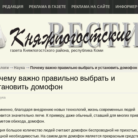
РЕДАКЦИЯ
РЕКЛАМА В ГАЗЕТЕ
РЕКЛАМА НА САЙТЕ
ИНФОРМЕР
газета Княжпогостского района, республика Коми
логи
Наука
Почему важно правильно выбрать и установить домофон
чему важно правильно выбрать и
тановить домофон
ука
мненно, благодаря внедрению новых технологий, жизнь современных людей
овится значительно легче. К примеру, даже обычный, ставший для многих пр
метом обихода, домофон.
дня большое количество людей считают домофон беспроводной не прихотью,
щной необходимостью. На самом деле домофон является прекрасным средст