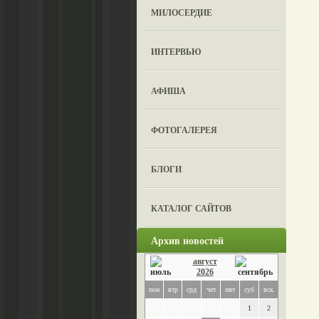
МИЛОСЕРДИЕ
ИНТЕРВЬЮ
АФИША
ФОТОГАЛЕРЕЯ
БЛОГИ
КАТАЛОГ САЙТОВ
Архив новостей
август
2026
пон
втр
срд
чет
пят
суб
вск
1
2