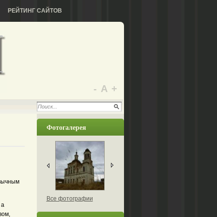
РЕЙТИНГ САЙТОВ
-
А
+
Фотогалерея
ивычным
Все фотографии
 а
вом,