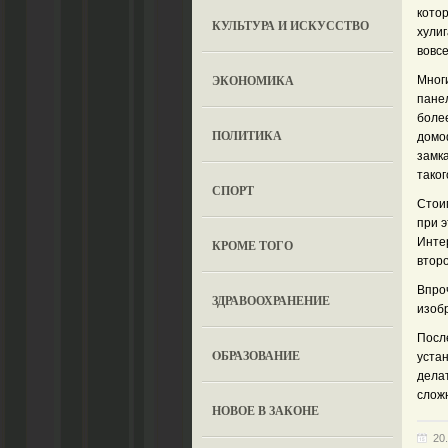
кото
КУЛЬТУРА И ИСКУССТВО
хулиг
вовсе
ЭКОНОМИКА
Мног
пане
более
ПОЛИТИКА
домо
замка
тако
СПОРТ
Стои
при э
Инте
КРОМЕ ТОГО
втор
Впро
ЗДРАВООХРАНЕНИЕ
изоб
После
OБРАЗОВАНИЕ
устан
дела
слож
НОВОЕ В ЗАКОНЕ
20