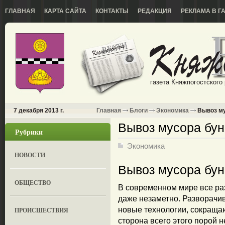
ГЛАВНАЯ
КАРТА САЙТА
КОНТАКТЫ
РЕДАКЦИЯ
РЕКЛАМА В Г
газета Княжпогостского
7 декабря 2013 г.
Главная
Блоги
Экономика
Вывоз му
Вывоз мусора бу
Рубрики
Экономика
НОВОСТИ
Вывоз мусора бу
ОБЩЕСТВО
В современном мире все ра
даже незаметно. Разворачив
новые технологии, сокращаю
ПРОИСШЕСТВИЯ
сторона всего этого порой н