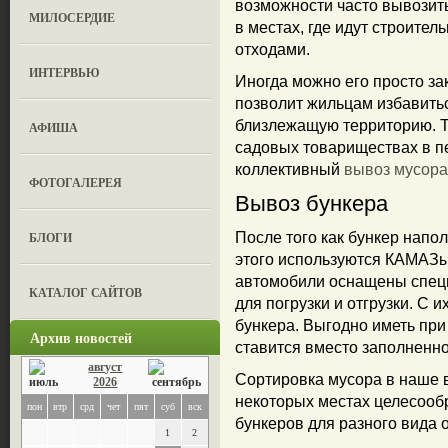
возможности часто вывозить
МИЛОСЕРДИЕ
в местах, где идут строите
отходами.
ИНТЕРВЬЮ
Иногда можно его просто зак
позволит жильцам избавитьс
близлежащую территорию. Т
АФИША
садовых товариществах в пе
коллективный
вывоз мусора
ФОТОГАЛЕРЕЯ
Вывоз бункера
БЛОГИ
После того как бункер напо
этого используются КАМАЗы
автомобили оснащены спец
КАТАЛОГ САЙТОВ
для погрузки и отгрузки. С
бункера. Выгодно иметь при
Архив новостей
ставится вместо заполненно
август
Сортировка мусора в наше в
2026
некоторых местах целесообр
пон
втр
срд
чет
пят
суб
вск
бункеров для разного вида 
1
2