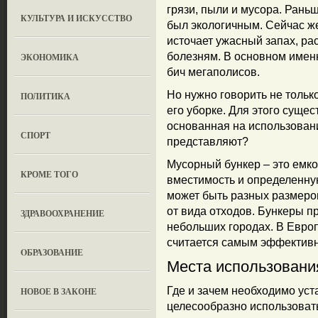
грязи, пыли и мусора. Раньш
КУЛЬТУРА И ИСКУССТВО
был экологичным. Сейчас же
источает ужасный запах, рас
болезням. В основном имен
ЭКОНОМИКА
бич мегаполисов.
Но нужно говорить не только
ПОЛИТИКА
его уборке. Для этого суще
основанная на использовани
СПОРТ
представляют?
Мусорный бункер – это емко
КРОМЕ ТОГО
вместимость и определенну
может быть разных размеров
от вида отходов. Бункеры пр
ЗДРАВООХРАНЕНИЕ
небольших городах. В Евро
считается самым эффектив
OБРАЗОВАНИЕ
Места использовани
Где и зачем необходимо ус
НОВОЕ В ЗАКОНЕ
целесообразно использовать