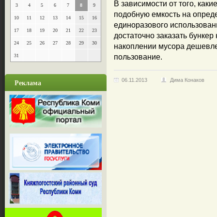
В зависимости от того, каки
3
4
5
6
7
8
9
подобную емкость на опред
10
11
12
13
14
15
16
единоразового использовани
17
18
19
20
21
22
23
достаточно заказать бункер 
24
25
26
27
28
29
30
накоплении мусора дешевле 
31
пользование.
06.11.2013
Дима Конаков
Реклама