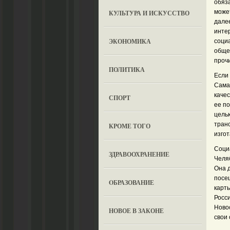
обяза
может
КУЛЬТУРА И ИСКУССТВО
дале
интер
ЭКОНОМИКА
соци
общес
прочи
ПОЛИТИКА
Если 
Сама
каче
СПОРТ
ее п
цель
тран
КРОМЕ ТОГО
изго
Соци
ЗДРАВООХРАНЕНИЕ
Челяб
Она 
посе
OБРАЗОВАНИЕ
карт
Росс
Ново
НОВОЕ В ЗАКОНЕ
свои 