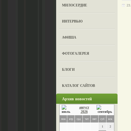
МИЛОСЕРДИЕ
23
ИНТЕРВЬЮ
АФИША
ФОТОГАЛЕРЕЯ
БЛОГИ
КАТАЛОГ САЙТОВ
Архив новостей
август
2026
пон
втр
срд
чет
пят
суб
вск
1
2