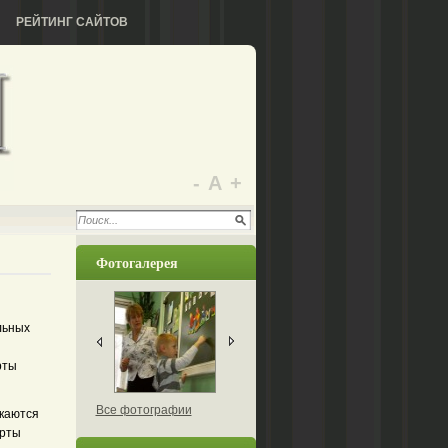
РЕЙТИНГ САЙТОВ
-
А
+
Фотогалерея
льных
рты
Все фотографии
скаются
арты