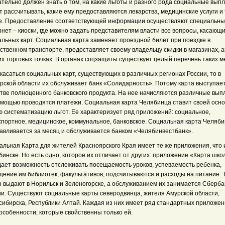
тельно должен знать о том, на какие льготы и разного рода социальные вып
 рассчитывать, какие ему предоставляются лекарства, медицинские услуги и 
е. Предоставление соответствующей информации осуществляют специальн
нет – киоски, где можно задать представителям власти все вопросы, касающ
альных карт. Социальная карта заменяет проездной билет при поездке в
твенном транспорте, предоставляет своему владельцу скидки в магазинах, а
х торговых точках. В органах соцзащиты существует целый перечень таких ме
касаться социальных карт, существующих в различных регионах России, то в
рской области их обслуживает банк «Солидарность». Потому карта выступает
стве полноценного банковского продукта. На нее начисляются различные выпл
омощью проводятся платежи. Социальная карта Челябинца ставит своей осн
ю систематизацию льгот. Ее характеризует ряд приложений: социальное,
спортное, медицинское, коммунальное, банковское. Социальная карта Челяб
тавливается за месяц и обслуживается банком «Челябинвестбанк».
альная Карта для жителей Красноярского Края имеет те же приложения, что 
инске. Но есть одно, которое их отличает от других: приложение «Карта шко
дает возможность отслеживать посещаемость уроков, успеваемость ребенка,
щение им библиотек, факультативов, подсчитываются и расходы на питание. 
ы выдают в Норильск и Зеленогорске, а обслуживанием их занимается Сберба
ии. Существуют социальные карты северодвинца, жителя Амурской области,
сибирска, Республики Алтай. Каждая из них имеет ряд стандартных приложен
особенности, которые свойственны только ей.