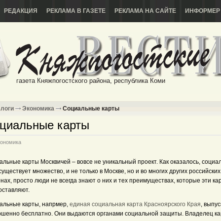
РЕДАКЦИЯ
РЕКЛАМА В ГАЗЕТЕ
РЕКЛАМА НА САЙТЕ
ИНФОРМЕР
газета Княжпогостского района, республика Коми
логи
Экономика
Социальные карты
циальные карты
ономика
альные карты Москвичей – вовсе не уникальный проект. Как оказалось, социа
существует множество, и не только в Москве, но и во многих других российских
нах, просто люди не всегда знают о них и тех преимуществах, которые эти ка
оставляют.
альные карты, напрмер,
единая социальная карта Красноярского Края
, выпу
ршенно бесплатно. Они выдаются органами социальной защиты. Владелец к