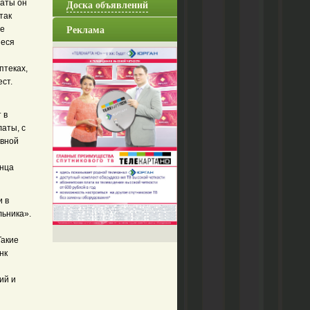
Доска объявлений
латы он
так
Реклама
ые
иеся
птеках,
ст.
 в
аты, с
овной
инца
и в
льника».
Такие
нк
ий и