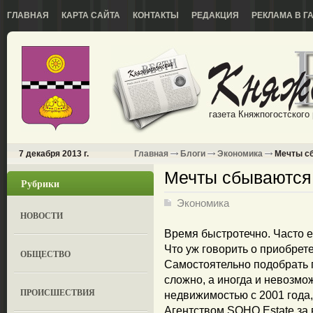
ГЛАВНАЯ
КАРТА САЙТА
КОНТАКТЫ
РЕДАКЦИЯ
РЕКЛАМА В Г
газета Княжпогостского
7 декабря 2013 г.
Главная
Блоги
Экономика
Мечты сб
Мечты сбываютс
Рубрики
Экономика
НОВОСТИ
Время быстротечно. Часто е
Что уж говорить о приобрет
ОБЩЕСТВО
Самостоятельно подобрать 
сложно, а иногда и невозм
ПРОИСШЕСТВИЯ
недвижимостью с 2001 года,
Агентством SOHO Estate за