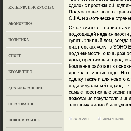
сделок с престижной недвиж
КУЛЬТУРА И ИСКУССТВО
Подмосковье, но и в страна
США, и экзотические страны
ЭКОНОМИКА
Ознакомиться с вариантами
подходящей недвижимости д
ПОЛИТИКА
купить элитный дом, всегд
риэлтерских услуг в SOHO E
недвижимости, очень разноо
СПОРТ
дома, престижный городской
Компания работает в основ
КРОМЕ ТОГО
доверяют многие годы. Но 
сделку также и для нового 
индивидуальный подход – кр
ЗДРАВООХРАНЕНИЕ
самые престижные варианты
пожелания покупателя и ин
OБРАЗОВАНИЕ
элитному жилью были удовл
20.01.2014
Дима Конаков
НОВОЕ В ЗАКОНЕ