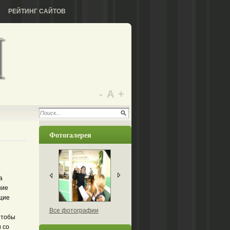
РЕЙТИНГ САЙТОВ
-
А
+
Фотогалерея
а
ние
щие
Все фотографии
Чтобы
 со