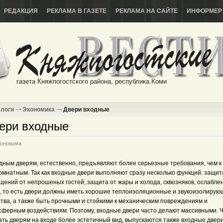
РЕДАКЦИЯ
РЕКЛАМА В ГАЗЕТЕ
РЕКЛАМА НА САЙТЕ
ИНФОРМЕР
газета Княжпогостского района, республика Коми
логи
Экономика
Двери входные
ери входные
ономика
одным дверям, естественно, предъявляют более серьезные требования, чем к
омнатным. Так как входные двери выполняют сразу несколько функций: защит
щений от непрошеных гостей, защита от жары и холода, сквозняков, ослабле
а, то есть двери должны иметь хорошие теплоизоляционные и звукоизолирую
ства, а также быть прочными и стойкими к механическим повреждениям и
сферным воздействиям. Поэтому, входные двери часто делают массивными. 
ать дверям на входе более эстетичный вид, выпускаются также входные двери