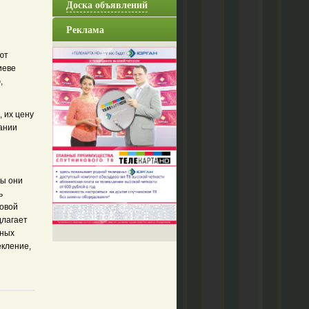
Доска объявлений
Реклама
ют
иеве
,
 их цену
ании
бы они
ь
новой
длагает
дных
екление,