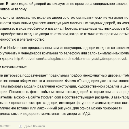
ом. В таких моделей дверей используется не простое, а специальное стекло,
чивое ко взлому.
 констатировать, что входные двери со стеклом, практически не уступают по
жности привычным для всех конструкциям массивных входных дверей, но име
мущество в виде необычного дизайна. Поэтому, владельцы частных домов в К
о приобретают входные двери со стеклом, которые отличаются практичностью
ченностью и элегантностью.
йте triodveri.com представлены самые популярные двери входные со стеклом,
о уточнить у менеджеров компании по телефону или салонах-магазинах комп
о двери»
http://triodveri.com/catalog/location/mezhkomnatnye/city/dnepropetrovsk
.
и межкомнатные
йн интерьера подразумевает правильный подбор межкомнатных дверей, что
ветствовали общем стилю и концепции. Фирма «Трио двери» дает возможност
нтам выбирать модели различной конструкции, художественной отделки и це
гории. Посмотреть фото любых межкомнатных дверей, которые компания пре
ателям, можно на сайте triodveri.com в соответствующем разделе. В авангар
рьерах прекрасно смотрятся двери, имеющие фигурное и асимметричное ост
ллические вставки или лаконичный рисунок. Для офиса можно приобрести
циональные и недорогие межкомнатные двери из МДФ.
.09.2013
Дима Конаков