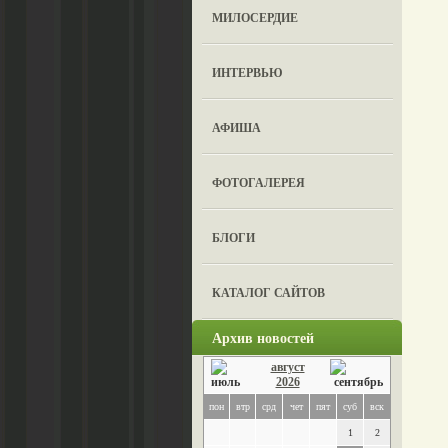
МИЛОСЕРДИЕ
ИНТЕРВЬЮ
АФИША
ФОТОГАЛЕРЕЯ
БЛОГИ
КАТАЛОГ САЙТОВ
Архив новостей
август
2026
пон
втр
срд
чет
пят
суб
вск
1
2