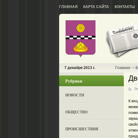
ГЛАВНАЯ
КАРТА САЙТА
КОНТАКТЫ
7 декабря 2013 г.
Главная
Б
Дв
Рубрики
Эк
НОВОСТИ
К вх
межк
ОБЩЕСТВО
поме
звук
свой
ПРОИСШЕСТВИЯ
атмо
прид