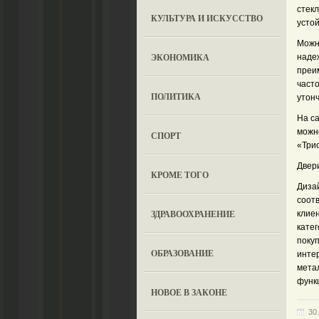
стекл
КУЛЬТУРА И ИСКУССТВО
устой
Можно
ЭКОНОМИКА
наде
преи
част
ПОЛИТИКА
утон
На са
можн
СПОРТ
«Три
Двер
КРОМЕ ТОГО
Диза
соот
ЗДРАВООХРАНЕНИЕ
клие
кате
покуп
OБРАЗОВАНИЕ
инте
мета
функ
НОВОЕ В ЗАКОНЕ
30