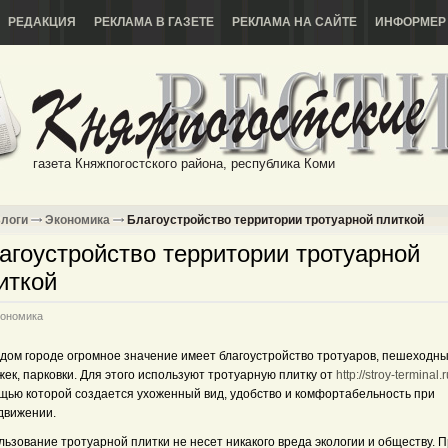
РЕДАКЦИЯ
РЕКЛАМА В ГАЗЕТЕ
РЕКЛАМА НА САЙТЕ
ИНФОРМЕР
газета Княжпогостского района, республика Коми
логи
Экономика
Благоустройство территории тротуарной плиткой
агоустройство территории тротуарной
иткой
ономика
ждом городе огромное значение имеет благоустройство тротуаров, пешеходн
ек, парковки. Для этого используют тротуарную плитку от
http://stroy-terminal.
щью которой создается ухоженный вид, удобство и комфортабельность при
движении.
ьзование тротуарной плитки не несет никакого вреда экологии и обществу. 