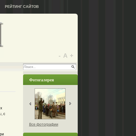
РЕЙТИНГ САЙТОВ
-
А
+
Фотогалерея
ых
ru
, с
Все фотографии
При