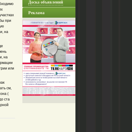
Доска объявлений
обходимо
их
Реклама
участках
обы при
ную
и, на
де
чень
и, на
ормации
трии или
как
ать см,
она (
до ста
арной