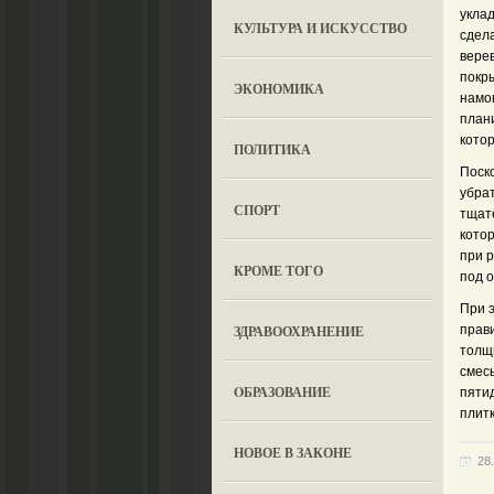
укла
КУЛЬТУРА И ИСКУССТВО
сдела
верев
покры
ЭКОНОМИКА
намо
плани
котор
ПОЛИТИКА
Поско
убрат
СПОРТ
тщат
кото
при р
КРОМЕ ТОГО
под 
При 
ЗДРАВООХРАНЕНИЕ
прави
толщи
смесь
OБРАЗОВАНИЕ
пяти
плит
НОВОЕ В ЗАКОНЕ
28