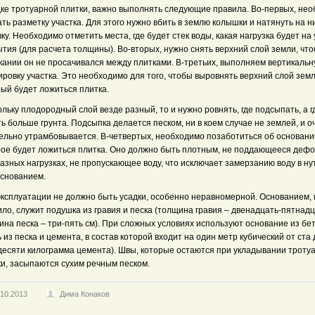
дке тротуарной плитки, важно выполнять следующие правила. Во-первых, не
ть разметку участка. Для этого нужно вбить в землю колышки и натянуть на н
ку. Необходимо отметить места, где будет стек воды, какая нагрузка будет на 
тия (для расчета толщины). Во-вторых, нужно снять верхний слой земли, чт
кании он не просачивался между плитками. В-третьих, выполняем вертикаль
ровку участка. Это необходимо для того, чтобы выровнять верхний слой земл
ый будет ложиться плитка.
льку плодородный слой везде разный, то и нужно ровнять, где подсыпать, а г
ь больше грунта. Подсыпка делается песком, ни в коем случае не землей, и о
ельно утрамбовывается. В-четвертых, необходимо позаботиться об основани
рое будет ложиться плитка. Оно должно быть плотным, не поддающееся деф
азных нагрузках, не пропускающее воду, что исключает замерзанию воду в ну
основанием.
эксплуатации не должно быть усадки, особенно неравномерной. Основанием, 
ло, служит подушка из гравия и песка (толщина гравия – двенадцать-пятнадц
на песка – три-пять см). При сложных условиях используют основание из бет
 из песка и цемента, в состав которой входит на один метр кубический от ста 
десяти килограмма цемента). Швы, которые остаются при укладывании троту
ки, засыпаются сухим речным песком.
.10.2013
Дима Конаков