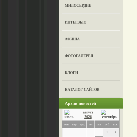
МИЛОСЕРДИЕ
ИНТЕРВЬЮ
АФИША
ФОТОГАЛЕРЕЯ
БЛОГИ
КАТАЛОГ САЙТОВ
Архив новостей
август
2026
пон
втр
срд
чет
пят
суб
вск
1
2