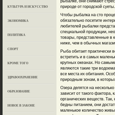
рыбалке, они снимают стрес
КУЛЬТУРА И ИСКУССТВО
природе от городской суеты.
Чтобы рыбалка на сто проц
обязательно посетите интерн
ЭКОНОМИКА
любителей рыбалки предста
специальной продукции, не
ПОЛИТИКА
товары, представленные в к
ниже, чем в обычных магази
СПОРТ
Рыба обитает практически в
встретить и в самых маленьк
крупных океанах. Но самы
КРОМЕ ТОГО
являются такие три водоема 
все места их обитания. Осо
ЗДРАВООХРАНЕНИЕ
природным зонам, в которых
Озера делятся на несколько
OБРАЗОВАНИЕ
зависит от такого фактора,
органических веществ. Так,
бедны питанием, они достат
НОВОЕ В ЗАКОНЕ
маленькое количество живых