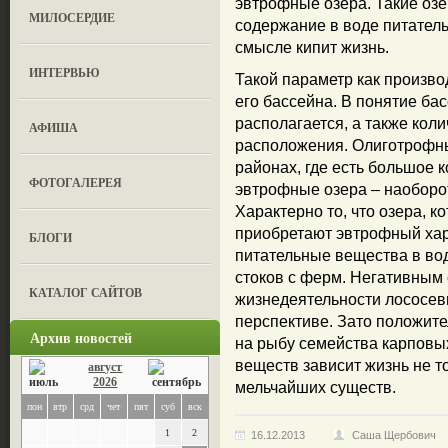
эвтрофные озера. Такие озер
МИЛОСЕРДИЕ
содержание в воде питатель
смысле кипит жизнь.
ИНТЕРВЬЮ
Такой параметр как произво
его бассейна. В понятие бас
располагается, а также кол
АФИША
расположения. Олиготрофны
районах, где есть большое 
ФОТОГАЛЕРЕЯ
эвтрофные озера – наоборо
Характерно то, что озера, к
приобретают эвтрофный хара
БЛОГИ
питательные вещества в во
стоков с ферм. Негативным 
КАТАЛОГ САЙТОВ
жизнедеятельности лососевы
перспективе. Зато положит
Архив новостей
на рыбу семейства карповы
веществ зависит жизнь не т
август
2026
мельчайших существ.
пон
втр
срд
чет
пят
суб
вск
1
2
16.12.2013
Саша Щербович