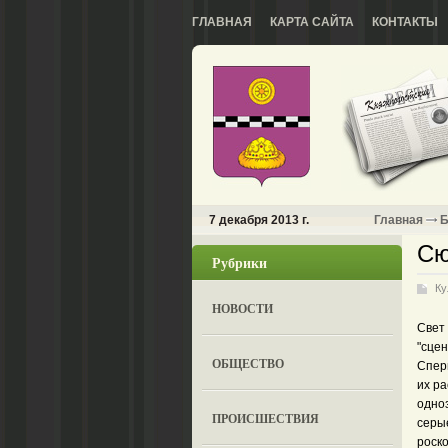
ГЛАВНАЯ
КАРТА САЙТА
КОНТАКТЫ
7 декабря 2013 г.
Главная
Б
Сю
Рубрики
Ку
НОВОСТИ
Свет
"сце
ОБЩЕСТВО
Спер
их р
одно
ПРОИСШЕСТВИЯ
серы
роск