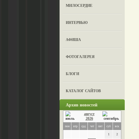
МИЛОСЕРДИЕ
ИНТЕРВЬЮ
АФИША
ФОТОГАЛЕРЕЯ
БЛОГИ
КАТАЛОГ САЙТОВ
Архив новостей
август
2026
пон
втр
срд
чет
пят
суб
вск
1
2