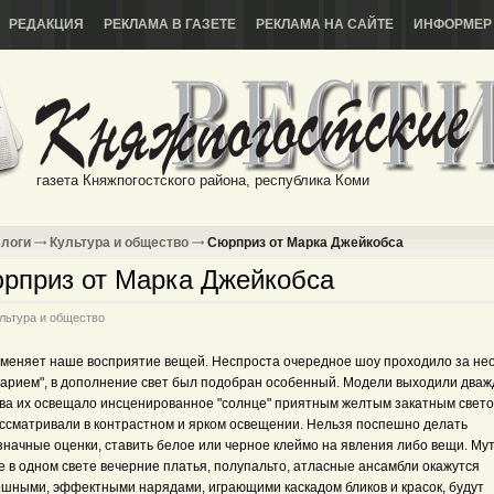
РЕДАКЦИЯ
РЕКЛАМА В ГАЗЕТЕ
РЕКЛАМА НА САЙТЕ
ИНФОРМЕР
газета Княжпогостского района, республика Коми
логи
Культура и общество
Сюрприз от Марка Джейкобса
рприз от Марка Джейкобса
льтура и общество
 меняет наше восприятие вещей. Неспроста очередное шоу проходило за н
нарием", в дополнение свет был подобран особенный. Модели выходили дваж
ва их освещало инсценированное "солнце" приятным желтым закатным свето
ассматривали в контрастном и ярком освещении. Нельзя поспешно делать
значные оценки, ставить белое или черное клеймо на явления либо вещи. Му
е в одном свете вечерние платья, полупальто, атласные ансамбли окажутся
ошными, эффектными нарядами, играющими каскадом бликов и красок, будут