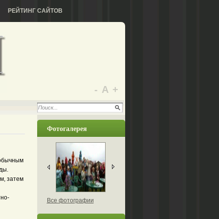
РЕЙТИНГ САЙТОВ
-
А
+
Фотогалерея
еобычным
ды.
м, затем
тно-
Все фотографии