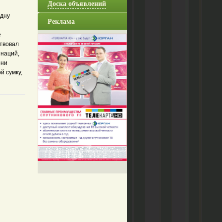
Доска объявлений
одну
Реклама
е
ствовал
инаций,
они
й сумку,