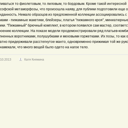
ливаться то фиолетовым, то лиловым, то бордовым. Кроме такой интересной
софской метаморфозы, что произошла наяву, для публики подготовили еще 
иданность. Немало образцов из предложенной коллекции ассоциировались с
мами - пижамные жакетики, блейзеры, платья "пижамного кроя", миниатюрны
ики. "Пижамный" брючный комплект, в котором появился сам мастер, соответ
роению коллекции. На показе модели продемонстрировали ряд платьев-комб
лненных воротниками, полушубками и меховыми горжетками. Их позы, то как 
ратно придерживали расстегнутое манто, одновременно прижимая той же руко
намекали, что много вещей было одето на нагое тело.
.10.2013
Катя Княжина