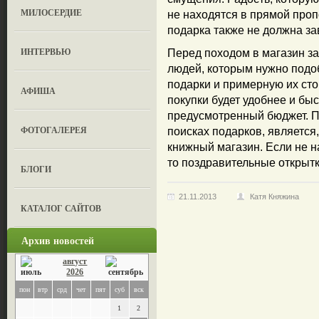
МИЛОСЕРДИЕ
не находятся в прямой про
подарка также не должна за
ИНТЕРВЬЮ
Перед походом в магазин за
людей, которым нужно подо
подарки и примерную их сто
АФИША
покупки будет удобнее и быс
предусмотренный бюджет. П
ФОТОГАЛЕРЕЯ
поисках подарков, является,
книжный магазин. Если не н
то поздравительные открытк
БЛОГИ
21.11.2013
Катя Княжина
КАТАЛОГ САЙТОВ
Архив новостей
август
2026
пон
втр
срд
чет
пят
суб
вск
1
2