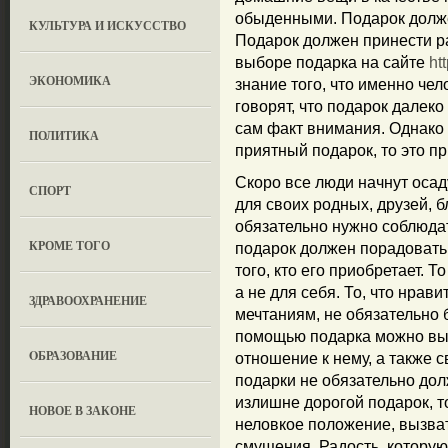
обыденными. Подарок долже
КУЛЬТУРА И ИСКУССТВО
Подарок должен принести р
выборе подарка на сайте
ht
ЭКОНОМИКА
знание того, что именно чел
говорят, что подарок далеко
сам факт внимания. Однако
ПОЛИТИКА
приятный подарок, то это п
Скоро все люди начнут осад
СПОРТ
для своих родных, друзей, б
обязательно нужно соблюда
КРОМЕ ТОГО
подарок должен порадовать т
того, кто его приобретает. 
а не для себя. То, что нрав
ЗДРАВООХРАНЕНИЕ
мечтаниям, не обязательно 
помощью подарка можно выра
OБРАЗОВАНИЕ
отношение к нему, а также 
подарки не обязательно до
излишне дорогой подарок, т
НОВОЕ В ЗАКОНЕ
неловкое положение, вызват
смущения. Радость, которую