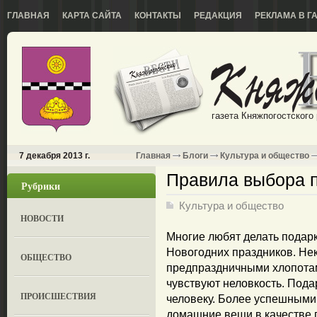
ГЛАВНАЯ
КАРТА САЙТА
КОНТАКТЫ
РЕДАКЦИЯ
РЕКЛАМА В Г
газета Княжпогостского
7 декабря 2013 г.
Главная
Блоги
Культура и общество
Правила выбора 
Рубрики
Культура и общество
НОВОСТИ
Многие любят делать подар
Новогодних праздников. Нек
ОБЩЕСТВО
предпраздничными хлопотам
чувствуют неловкость. Под
ПРОИСШЕСТВИЯ
человеку. Более успешными
домашние вещи в качестве 