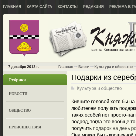
ГЛАВНАЯ
КАРТА САЙТА
КОНТАКТЫ
РЕДАКЦИЯ
РЕКЛАМА В Г
газета Княжпогостского
7 декабря 2013 г.
Главная
Блоги
Культура и общество
Подарки из серебр
Рубрики
Культура и общество
НОВОСТИ
Кивните головой хотя бы на 
любителем получать подарки.
ОБЩЕСТВО
таких особей нет просто-нап
подряд, тогда это вообще т
ПРОИСШЕСТВИЯ
получить
подарок на день р
Она может быть крошечной 