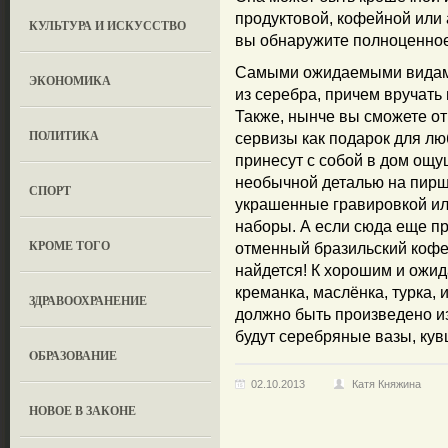
продуктовой, кофейной или 
КУЛЬТУРА И ИСКУССТВО
вы обнаружите полноценное
Самыми ожидаемыми видами
ЭКОНОМИКА
из серебра, причем вручать 
Также, нынче вы сможете о
ПОЛИТИКА
сервизы как подарок для лю
принесут с собой в дом ощу
необычной деталью на пирш
СПОРТ
украшенные гравировкой или
наборы. А если сюда еще пр
КРОМЕ ТОГО
отменный бразильский кофе,
найдется! К хорошим и ожид
креманка, маслёнка, турка, 
ЗДРАВООХРАНЕНИЕ
должно быть произведено и
будут серебряные вазы, кув
OБРАЗОВАНИЕ
02.10.2013
Катя Княжина
НОВОЕ В ЗАКОНЕ