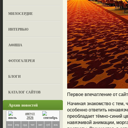
МИЛОСЕРДИЕ
ИНТЕРВЬЮ
АФИША
ФОТОГАЛЕРЕЯ
БЛОГИ
КАТАЛОГ САЙТОВ
Первое впечатление от сай
Начиная знакомство с тем, 
Архив новостей
особенно ответить ненавязч
август
преобладает тёмно-синий цв
2026
навязчивой анимации, морг
пон
втр
срд
чет
пят
суб
вск