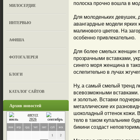
полоска прочно вошла в мод
МИЛОСЕРДИЕ
Для молоденьких девушек, 
ИНТЕРВЬЮ
авангардные модели ярких к
малинового цветов. На заго
особенно привлекательно.
АФИША
Для более смелых женщин 
ФОТОГАЛЕРЕЯ
прозрачными вставками, ук
синего моря женщина в тако
ослепительно в лучах жгучег
БЛОГИ
Ну, а самый смелый тренд ле
КАТАЛОГ САЙТОВ
всевозможными вставками.
и золотые. Вставки подчерк
Архив новостей
металлические их разновидн
шоколадный оттенок кожи. 
август
2026
тело в таком купальнике буд
бикини создаст неповторим
пон
втр
срд
чет
пят
суб
вск
1
2