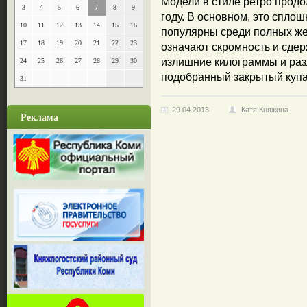
Модели в стиле ретро продо
3
4
5
6
7
8
9
году. В основном, это спло
10
11
12
13
14
15
16
популярны среди полных ж
17
18
19
20
21
22
23
означают скромность и сдер
излишние килограммы и раз
24
25
26
27
28
29
30
подобранный закрытый купа
31
29.04.2013
Катя Княжина
Реклама