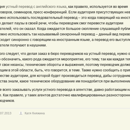
дня
устный перевод с английского языка
, как правило, используется во время
говоров, семинаров, пресс-конференций. Если аудитория присутствующих нев
ожно использовать последовательный перевод – это когда говорящий на инос
 делает паузы в своей речи, чтобы переводчик смог перевести аудитории
ателей, что он сказал. Когда ожидается большое скопление слушающей публи
нужно использовать так называемый синхронный перевод – данный вид перев
сходит синхронно с говорящим на иностранным языке, а перевод его выступл
атели получают в наушники.
ого следует, что делая заказ в бюро переводчиков на устный перевод, нужно 
 обозначить, какого рода ожидается мероприятие, его тему, так как каждая т
т свои нюансы, технические обороты и выражения, поэтому переводчик долж
щим в этой области, быть, что говорится, в теме. Также нужно сообщить о пр
честве аудитории, для которой будет производиться перевод, дабы сотрудник
ства знали, какое техническое оборудование им понадобится при выполнении
 всего заказывать услуги устного перевода в агентстве, давно работающим 
е. Как правило, у таких агентов достаточно квалифицированных разносторон
водчиков.
.07.2013
Катя Княжина