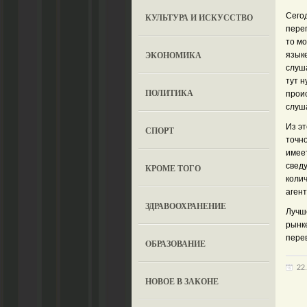
Сего
КУЛЬТУРА И ИСКУССТВО
пере
то м
ЭКОНОМИКА
языке
слуш
тут 
ПОЛИТИКА
прои
слуш
Из эт
СПОРТ
точно
имее
сведу
КРОМЕ ТОГО
коли
агент
ЗДРАВООХРАНЕНИЕ
Лучше
рынк
пере
OБРАЗОВАНИЕ
22
НОВОЕ В ЗАКОНЕ