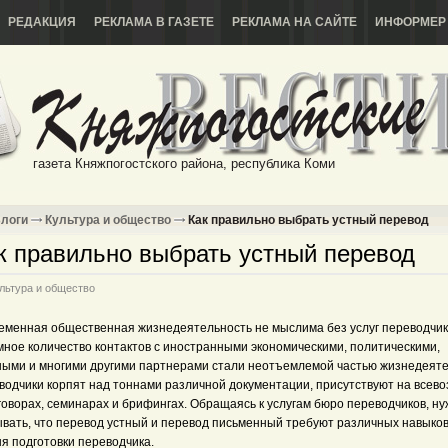
РЕДАКЦИЯ
РЕКЛАМА В ГАЗЕТЕ
РЕКЛАМА НА САЙТЕ
ИНФОРМЕР
газета Княжпогостского района, республика Коми
логи
Культура и общество
Как правильно выбрать устный перевод
к правильно выбрать устный перевод
льтура и общество
еменная общественная жизнедеятельность не мыслима без услуг переводчик
мное количество контактов с иностранными экономическими, политическими,
ными и многими другими партнерами стали неотъемлемой частью жизнедеяте
водчики корпят над тоннами различной документации, присутствуют на всев
говорах, семинарах и брифингах. Обращаясь к услугам бюро переводчиков, н
ывать, что перевод устный и перевод письменный требуют различных навыков
я подготовки переводчика.