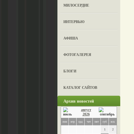
МИЛОСЕРДИЕ
ИНТЕРВЬЮ
АФИША
ФОТОГАЛЕРЕЯ
БЛОГИ
КАТАЛОГ САЙТОВ
Архив новостей
август
2026
пон
втр
срд
чет
пят
суб
вск
1
2