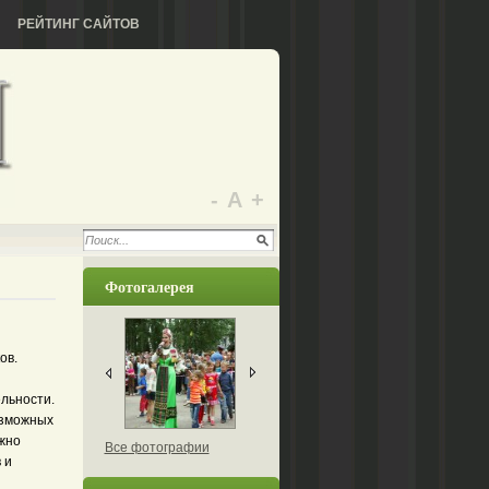
РЕЙТИНГ САЙТОВ
-
А
+
Фотогалерея
ов.
льности.
озможных
ужно
Все фотографии
 и