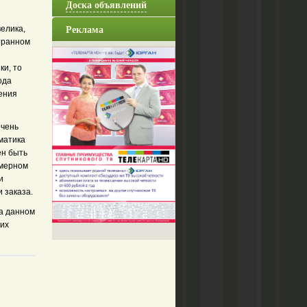
Доска объявлений
Реклама
елика,
транном
ки, то
ода
ения
очень
ематика
ен быть
имерном
и
 заказа.
на данном
них