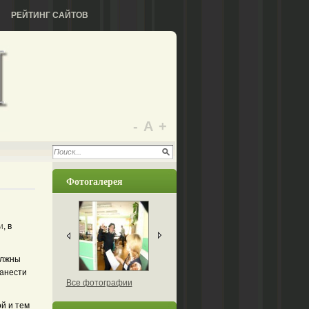
РЕЙТИНГ САЙТОВ
-
А
+
Фотогалерея
и
, в
олжны
нанести
Все фотографии
й и тем