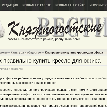
РЕДАКЦИЯ
РЕКЛАМА В ГАЗЕТЕ
РЕКЛАМА НА САЙТЕ
ИНФОРМЕР
газета Княжпогостского района, республика Коми
логи
Культура и общество
Как правильно купить кресло для офиса
к правильно купить кресло для офиса
льтура и общество
дня офисные работники не могут представить свою жизнь без
офисной мебел
ю очередь, без столов и офисных кресел.
говорить непосредственно о креслах для офиса, то стоит помнить, что они д
 одновременно комфортными и эргономичными, ни в коем случае не должны 
здоровью человека, проводящего в таком кресле несколько часов ежедневно.
ичные заболевания позвоночника нередко объясняются неправильной осанко