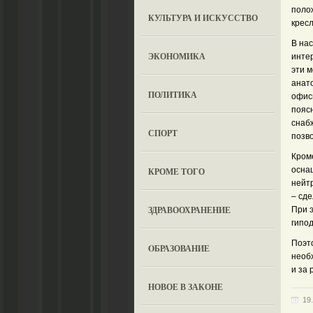
поло
КУЛЬТУРА И ИСКУССТВО
кресл
В на
ЭКОНОМИКА
инте
эти 
анат
ПОЛИТИКА
офисн
пояс
снаб
СПОРТ
позв
Кром
осна
КРОМЕ ТОГО
нейтр
– сде
ЗДРАВООХРАНЕНИЕ
При 
гипо
Поэто
OБРАЗОВАНИЕ
необ
и за 
НОВОЕ В ЗАКОНЕ
19