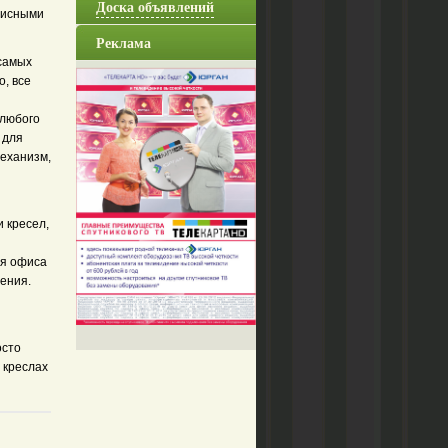
Доска объявлений
фисными
Реклама
самых
, все
 любого
 для
еханизм,
 кресел,
ля офиса
рения.
осто
 креслах