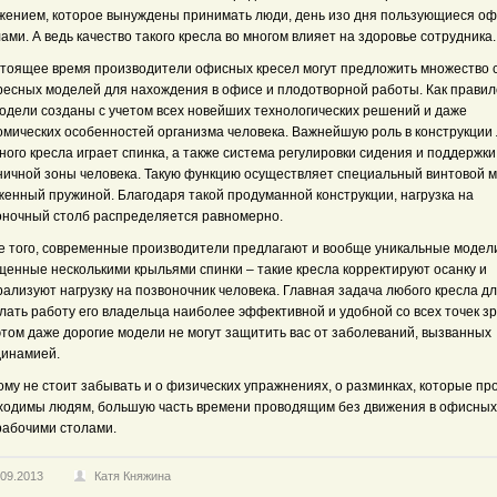
жением, которое вынуждены принимать люди, день изо дня пользующиеся о
ами. А ведь качество такого кресла во многом влияет на здоровье сотрудника.
стоящее время производители офисных кресел могут предложить множество 
ресных моделей для нахождения в офисе и плодотворной работы. Как правило
модели созданы с учетом всех новейших технологических решений и даже
омических особенностей организма человека. Важнейшую роль в конструкции
ого кресла играет спинка, а также система регулировки сидения и поддержки
ничной зоны человека. Такую функцию осуществляет специальный винтовой м
женный пружиной. Благодаря такой продуманной конструкции, нагрузка на
оночный столб распределяется равномерно.
е того, современные производители предлагают и вообще уникальные модели
щенные несколькими крыльями спинки – такие кресла корректируют осанку и
ализуют нагрузку на позвоночник человека. Главная задача любого кресла д
лать работу его владельца наиболее эффективной и удобной со всех точек з
этом даже дорогие модели не могут защитить вас от заболеваний, вызванных
динамией.
му не стоит забывать и о физических упражнениях, о разминках, которые пр
ходимы людям, большую часть времени проводящим без движения в офисных
рабочими столами.
.09.2013
Катя Княжина