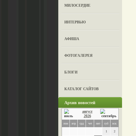
МИЛОСЕРДИЕ
ИНТЕРВЬЮ
АФИША
ФОТОГАЛЕРЕЯ
БЛОГИ
КАТАЛОГ САЙТОВ
Архив новостей
август
2026
пон
втр
срд
чет
пят
суб
вск
1
2