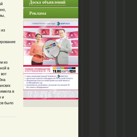
Доска объявлений
ий
ино,
Реклама
мы,
 из
ирование
ом из
ной в
 вот
Она
анских
 имела в
н и
ов было