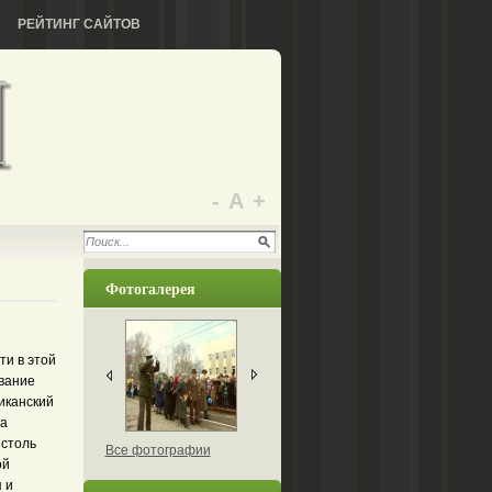
РЕЙТИНГ САЙТОВ
-
А
+
Фотогалерея
ти в этой
ование
иканский
на
 столь
Все фотографии
ой
 и