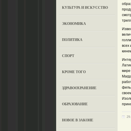
образ
КУЛЬТУРА И ИСКУССТВО
проду
смотр
трил
ЭКОНОМИКА
Изве
велич
ПОЛИТИКА
голл
всех
кинем
СПОРТ
Инте
Лати
мире 
КРОМЕ ТОГО
Магд
работ
ЗДРАВООХРАНЕНИЕ
филь
свое
Изол
OБРАЗОВАНИЕ
приня
29
НОВОЕ В ЗАКОНЕ