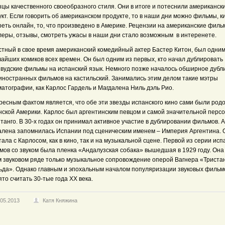
цы качественного своеобразного стиля. Они в итоге и потеснили американск
кт. Если говорить об американском продукте, то в наши дни можно фильмы, к
еть онлайн, то, что произведено в Америке. Рецензии на американские филь
леры, отзывы, смотреть ужасы в наши дни стало возможным в интеренете.
стный в свое время американский комедийный актер Бастер Китон, был одним
айших комиков всех времен. Он был одним из первых, кто начал дублировать
ивудские фильмы на испанский язык. Немного позже началось обширное дубл
 иностранных фильмов на кастильский. Занимались этим делом такие мэтры
атографии, как Карлос Гардель и Магдалена Ниль дэль Рио.
ресным фактом является, что обе эти звезды испанского кино сами были род
нской Америки. Карлос был аргентинским певцом и самой значительной персо
танго. В 30-х годах он принимал активное участие в дублировании фильмов. А
алена запомнилась Испании под сценическим именем – Империя Аргентина. 
ала с Карлосом, как в кино, так и на музыкальной сцене. Первой из серии исп
мов со звуком была пленка «Андалузская собака» вышедшая в 1929 году. Она
м звуковом ряде только музыкальное сопровождение оперой Вагнера «Триста
ьда». Однако главным и эпохальным началом популяризации звуковых фильм
то считать 30-тые года ХХ века.
.05.2013
Катя Княжина