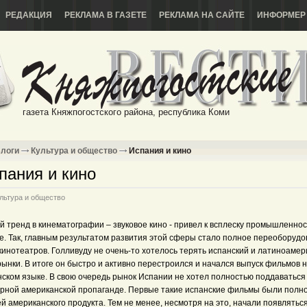
РЕДАКЦИЯ
РЕКЛАМА В ГАЗЕТЕ
РЕКЛАМА НА САЙТЕ
ИНФОРМЕР
газета Княжпогостского района, республика Коми
логи
Культура и общество
Испания и кино
пания и кино
льтура и общество
 тренд в кинематографии – звуковое кино - привел к всплеску промышленнос
е. Так, главным результатом развития этой сферы стало полное переоборуд
кинотеатров. Голливуду не очень-то хотелось терять испанский и латиноамер
ынки. В итоге он быстро и активно перестроился и начался выпуск фильмов 
нском языке. В свою очередь рынок Испании не хотел полностью поддаваться
рной американской пропаганде. Первые такие испанские фильмы были полн
й американского продукта. Тем не менее, несмотря на это, начали появляться