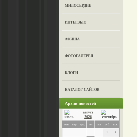
МИЛОСЕРДИЕ
ИНТЕРВЬЮ
АФИША
ФОТОГАЛЕРЕЯ
БЛОГИ
КАТАЛОГ САЙТОВ
Архив новостей
август
2026
пон
втр
срд
чет
пят
суб
вск
1
2