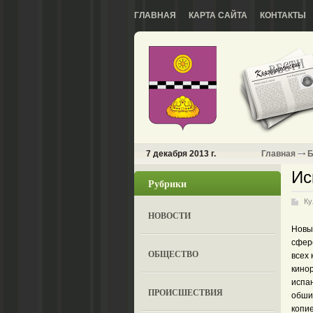
ГЛАВНАЯ
КАРТА САЙТА
КОНТАКТЫ
7 декабря 2013 г.
Главная
Б
Ис
Рубрики
Ку
НОВОСТИ
Новый
сфер
ОБЩЕСТВО
всех 
кинор
испа
ПРОИСШЕСТВИЯ
обши
копие