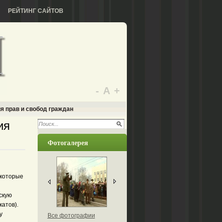
РЕЙТИНГ САЙТОВ
-
А
+
я прав и свобод граждан
ия
Фотогалерея
 которые
скую
катов).
у
Все фотографии