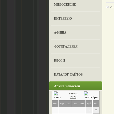
МИЛОСЕРДИЕ
26
ИНТЕРВЬЮ
АФИША
ФОТОГАЛЕРЕЯ
БЛОГИ
КАТАЛОГ САЙТОВ
Архив новостей
август
2026
пон
втр
срд
чет
пят
суб
вск
1
2