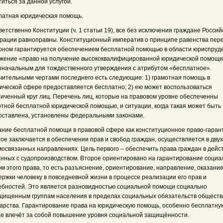
иться за данной услугой.
латная юридическая помощь.
етственно Конституции (ч. 1 статьи 19), все без исключения граждане Россий
рации равноправны. Конституционный императив о принципе равенства пер
коном гарантируется обеспечением бесплатной помощью в области юриспруд
жение «право на получение высококвалифицированной юридической помощи
оначальным для тождественного утверждения с атрибутом «бесплатное».
чительными чертами последнего есть следующие: 1) грамотная помощь в
ической сфере предоставляется бесплатно; 2) ею может воспользоваться
ниченный круг лиц. Перечень лиц, которые на правовом уровне обеспеченны
отной бесплатной юридической помощью, и ситуации, когда такая может быть
оставлена, установлены федеральными законами.
ание бесплатной помощи в правовой сфере как конституционное право-гаран
ое заключается в обеспечении прав и свобод граждан, осуществляется в двух
мосвязанных направлениях. Цель первого – обеспечить права граждан в дейст
анных с судопроизводством. Второе ориентировано на гарантирование соци
м этого права, то есть разъяснение, ориентирование, направление, оказани
ржки человеку в повседневной жизни в процессе реализации его прав и
ебностей. Это является разновидностью социальной помощи социально
щищенным группам населения в пределах социальных обязательств обществ
дарства. Гарантирование права на юридическую помощь, особенно бесплатную
ае влечёт за собой повышение уровня социальной защищённости.