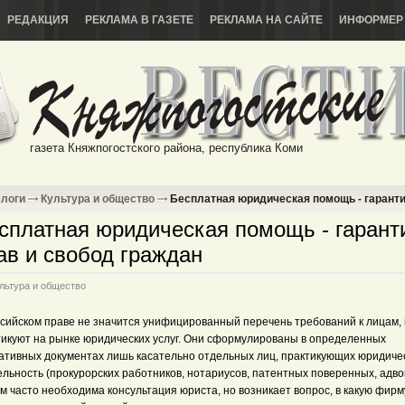
РЕДАКЦИЯ
РЕКЛАМА В ГАЗЕТЕ
РЕКЛАМА НА САЙТЕ
ИНФОРМЕР
газета Княжпогостского района, республика Коми
логи
Культура и общество
Бесплатная юридическая помощь - гаранти
сплатная юридическая помощь - гарант
ав и свобод граждан
льтура и общество
ссийском праве не значится унифицированный перечень требований к лицам,
тикуют на рынке юридических услуг. Они сформулированы в определенных
ативных документах лишь касательно отдельных лиц, практикующих юридиче
льность (прокурорских работников, нотариусов, патентных поверенных, адво
м часто необходима консультация юриста, но возникает вопрос, в какую фирм