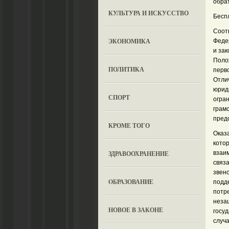
обрат
КУЛЬТУРА И ИСКУССТВО
Бесп
Соотв
ЭКОНОМИКА
Феде
и за
Поло
ПОЛИТИКА
перв
Отли
юрид
СПОРТ
огра
грам
пред
КРОМЕ ТОГО
Оказ
котор
ЗДРАВООХРАНЕНИЕ
взаи
связ
звено
OБРАЗОВАНИЕ
подде
потр
неза
НОВОЕ В ЗАКОНЕ
госу
случ