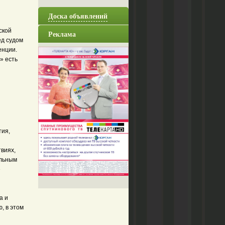
Доска объявлений
ской
Реклама
ед судом
енции.
» есть
тия,
виях,
альным
е
а и
, в этом